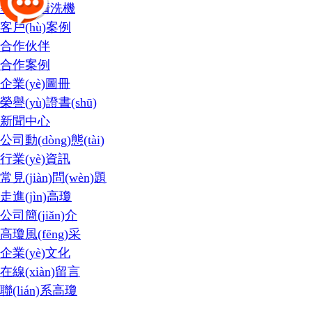
等離子清洗機
客戶(hù)案例
合作伙伴
合作案例
企業(yè)圖冊
榮譽(yù)證書(shū)
新聞中心
公司動(dòng)態(tài)
行業(yè)資訊
常見(jiàn)問(wèn)題
走進(jìn)高瓊
公司簡(jiǎn)介
高瓊風(fēng)采
企業(yè)文化
在線(xiàn)留言
聯(lián)系高瓊