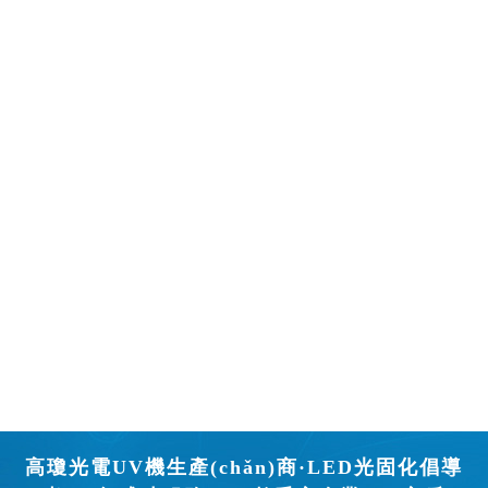
高瓊光電UV機生產(chǎn)商·LED光固化倡導